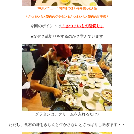
10月メニュー：旬のさつまいもを使った2品
＊さつまいもと鶏肉のグラタン＆さつまいもと鶏肉の甘辛煮＊
今回のポイントは
「さつまいもの乱切り」
ーヌ
ム
●なぜ？乱切りをするのか？学んでいます
インス
室・テイクアウト Clémentine (produced
タグラ
グラタンは、クリームを入れるだけ♪
ただし、食材の味をきちんと生かさないとさっぱりし過ぎます・・