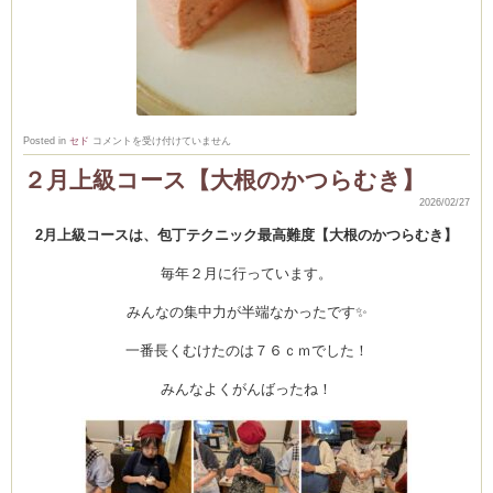
ム
３
Posted in
セド
コメントを受け付けていません
月
室・テイクアウト
お
２月上級コース【大根のかつらむき】
か
し
2026/02/27
レ
ッ
2月上級コースは、包丁テクニック最高難度【大根のかつらむき】
ス
ン
更
毎年２月に行っています。
新
致
し
みんなの集中力が半端なかったです✨
ま
し
た！
一番長くむけたのは７６ｃｍでした！
は
みんなよくがんばったね！