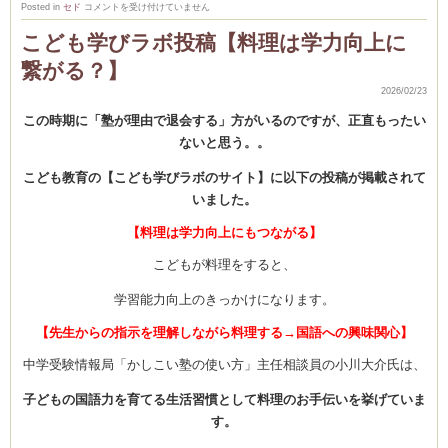
２
Posted in
セド
コメントを受け付けていません
月
初
こども学びラボ投稿【料理は学力向上に
級
コ
繋がる？】
ー
ス
リ
2026/02/23
ポ
ー
この時期に「塾が理由で退会する」方がいるのですが、正直もったい
ト
は
ないと思う。。
こども教育の【こども学びラボのサイト】に以下の投稿が掲載されて
いました。
【料理は学力向上にもつながる】
こどもが料理をすると、
学習能力向上のきっかけになります。
【先生からの指示を理解しながら料理する→国語への興味関心】
中学受験情報局「かしこい塾の使い方」主任相談員の小川大介氏は、
子どもの国語力を育てる生活習慣として料理のお手伝いを挙げていま
す。