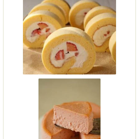
ーヌ
ム
インス
新百合ヶ丘の料理教
タグラ