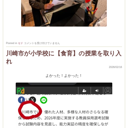
2
Posted in
セド
コメントを受け付けていません
月
上
川崎市が小学校に【食育】の授業を取り入
級
コ
れ
ー
ス
リ
2026/02/16
ポ
ー
よかった！よかった！
ト
は