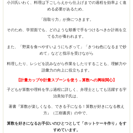
小川氏いわく、料理は下ごしらえから仕上げまでの過程を効率よく進
める必要があるため、
「段取り力」が身につきます。
そのため、学習面でも、どのような順番で手をつけるべきか計画を立
てる力が養われます。
また、「野菜を食べやすいようにちぎって」「きつね色になるまで炒
めて」などと指示を受けながら
料理したり、レシピを読みながら作業をしたりすることも、理解力や
語彙力の向上に役立ちます。
【計量カップや計量スプーンを使う→算数への興味関心】
子どもが算数や理科を学ぶ過程に詳しく、弁理士としても活躍する宇
治美知子氏は、
著書『算数が楽しくなる、できる子になる！算数が好きになる教え
方』（三樹書房）の中で、
算数を好きになるお手伝いのひとつとして「ホットケーキ作り」をす
すめています。