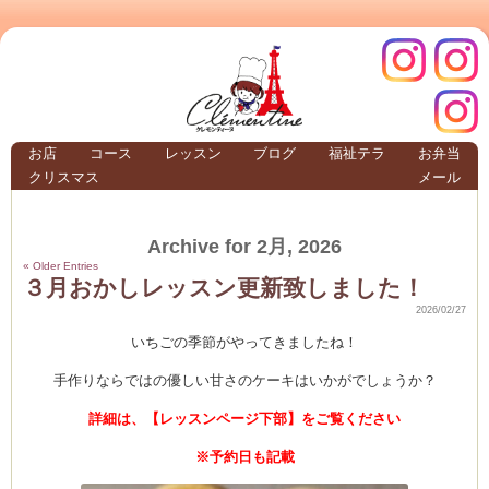
クレモ
インス
お店
コース
レッスン
ブログ
福祉テラ
お弁当
クリスマス
メール
TERRA
Archive for 2月, 2026
クレモンティーヌ –
« Older Entries
３月おかしレッスン更新致しました！
2026/02/27
いちごの季節がやってきましたね！
ンティ
タグラ
手作りならではの優しい甘さのケーキはいかがでしょうか？
テラ
詳細は、【レッスンページ下部】をご覧ください
※予約日も記載