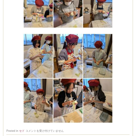
(produced by
２
Posted in
セド
コメントを受け付けていません
月