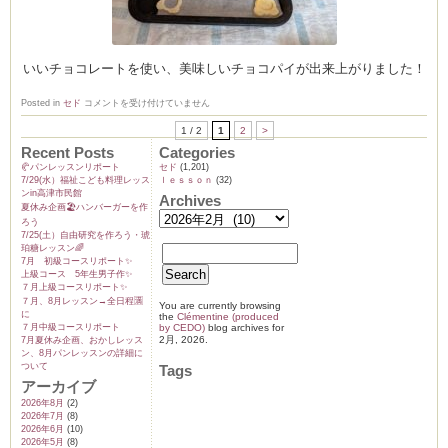
いいチョコレートを使い、美味しいチョコパイが出来上がりました！
🩷
Posted in
セド
コメントを受け付けていません
バ
レ
1 / 2
1
2
>
ン
タ
Recent Posts
Categories
イ
🥐パンレッスンリポート
セド
(1,201)
ン
7/29(水）福祉こども料理レッス
ｌｅｓｓｏｎ
(32)
企
ンin高津市民館
画
Archives
夏休み企画🏖️ハンバーガーを作
レ
ッ
ろう
ス
7/25(土）自由研究を作ろう・琥
ン
珀糖レッスン🌈
は
7月 初級コースリポート✨️
上級コース 5年生男子作✨️
７月上級コースリポート✨️
７月、8月レッスン→全日程🈵
You are currently browsing
に
the
Clémentine (produced
７月中級コースリポート
by CEDO)
blog archives for
2月, 2026.
7月夏休み企画、おかしレッス
ン、8月パンレッスンの詳細に
ついて
Tags
アーカイブ
2026年8月
(2)
2026年7月
(8)
2026年6月
(10)
2026年5月
(8)