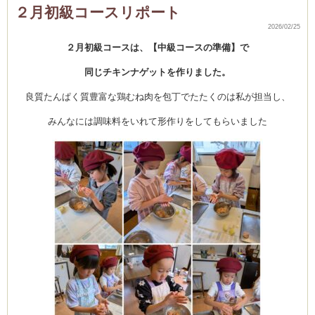
CEDO)
上
２月初級コースリポート
級
コ
2026/02/25
ー
ス
２月初級コースは、【中級コースの準備】で
【大
根
の
同じチキンナゲットを作りました。
か
つ
ら
良質たんぱく質豊富な鶏むね肉を包丁でたたくのは私が担当し、
む
き】
は
みんなには調味料をいれて形作りをしてもらいました