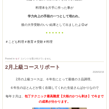
料理本を片手に作った事が
学力向上の手段の一つとして培われ、
後の大学受験のいい結果として出ましたよ😌🌿
＊＊＊＊＊＊
＃こども料理＃教育＃受験＃料理
こ
Posted in
セド
コメントを受け付けていません
ど
も
2月上級コースリポート
学
び
2026/02/16
ラ
ボ
2月の上級コースは、６年生にとって最後の２品調理。
投
稿
【料
６年生のほとんどが長く在籍してくれた生徒さんばかりなので
理
は
学
毎年２月は、
包丁テクニック最高難度【大根のかつら剥き】で今まで
力
向
の成果が分かります。
上
に
繋