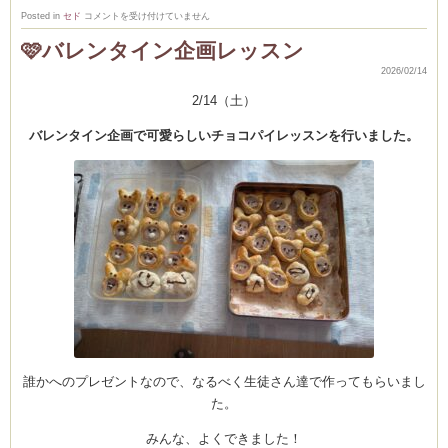
川
Posted in
セド
コメントを受け付けていません
崎
市
🩷バレンタイン企画レッスン
が
小
2026/02/14
学
校
2/14（土）
に
【食
育】
バレンタイン企画で可愛らしいチョコパイレッスンを行いました。
の
授
業
を
取
り
入
れ
は
誰かへのプレゼントなので、なるべく生徒さん達で作ってもらいまし
た。
みんな、よくできました！