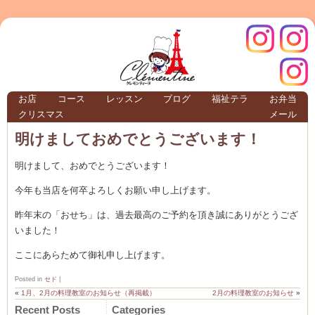
クレモ
インス
お店
コース
レッスン
ブログ
福祉テラ
お弁当
クリスマス
メール
TERRA
明けましておめでとうございます！
明けまして、おめでとうございます！
クレモンティーヌ – 新百合ヶ丘の料理教
今年も当店を何卒よろしくお願い申し上げます。
昨年末の「おせち」は、過去最高のご予約を頂き誠にありがとうござ
いました！
ンティ
タグラ
ここにあらためて御礼申し上げます。
テラ
Posted in
セド
|
«
1月、2月の料理教室のお知らせ（再掲載）
2月の料理教室のお知らせ
»
Recent Posts
Categories