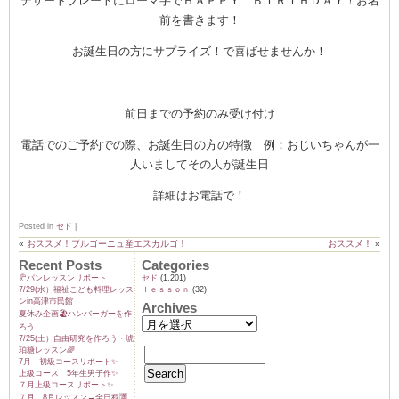
デザートプレートにローマ字でＨＡＰＰＹ ＢＩＲＴＨＤＡＹ！お名
前を書きます！
お誕生日の方にサプライズ！で喜ばせませんか！
ーヌ
ム
前日までの予約のみ受け付け
インス
電話でのご予約での際、お誕生日の方の特徴 例：おじいちゃんが一
人いましてその人が誕生日
室・テイクアウト Clémentine (produced
詳細はお電話で！
Posted in
セド
|
«
おススメ！ブルゴーニュ産エスカルゴ！
おススメ！
»
Recent Posts
Categories
🥐パンレッスンリポート
セド
(1,201)
7/29(水）福祉こども料理レッス
ｌｅｓｓｏｎ
(32)
タグラ
ンin高津市民館
Archives
夏休み企画🏖️ハンバーガーを作
ろう
7/25(土）自由研究を作ろう・琥
珀糖レッスン🌈
7月 初級コースリポート✨️
上級コース 5年生男子作✨️
７月上級コースリポート✨️
７月、8月レッスン→全日程🈵