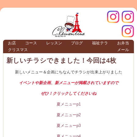
クレモ
インス
お店
コース
レッスン
ブログ
福祉テラ
お弁当
クリスマス
メール
TERRA
新しいチラシできました！今回は4枚
新しいメニュー＆企画にちなんでチラシが出来上がりました
クレモンティーヌ – 新百合ヶ丘の料理教
イベントや新企画、新メニューが掲載されていますので
ぜひ！クリックしてくださいね
ンティ
タグラ
夏メニューp1
夏メニューp2
テラ
夏メニューp3
夏メニューp4