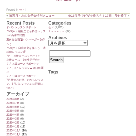
Posted in
セド
|
«
毎週月・水の女子会特別メニュー
6/16父子でピザを作ろう！17組 受付終了
»
Recent Posts
Categories
ーヌ
ム
🥐パンレッスンリポート
セド
(1,201)
7/29(水）福祉こども料理レッス
ｌｅｓｓｏｎ
(32)
ンin高津市民館
Archives
夏休み企画🏖️ハンバーガーを作
インス
ろう
7/25(土）自由研究を作ろう・琥
珀糖レッスン🌈
7月 初級コースリポート✨️
室・テイクアウト Clémentine (produced
上級コース 5年生男子作✨️
７月上級コースリポート✨️
７月、8月レッスン→全日程🈵
Tags
に
７月中級コースリポート
7月夏休み企画、おかしレッス
ン、8月パンレッスンの詳細に
ついて
アーカイブ
2026年8月
(2)
タグラ
2026年7月
(8)
2026年6月
(10)
2026年5月
(8)
2026年4月
(9)
2026年3月
(6)
2026年2月
(10)
2026年1月
(13)
2025年12月
(10)
2025年11月
(12)