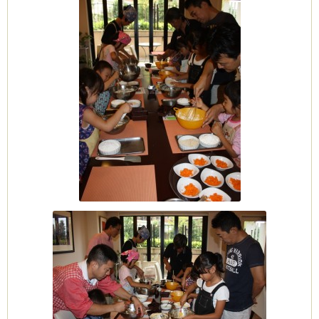
ーヌ
ム
インス
室・テイクアウト Clémentine (produced
タグラ