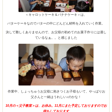
＜キャロットケーキ＆バナナケーキ＞は、
ム
バターケーキなのでバターの中にどんどん材料を入れていく作業。
決して難しくありませんので、お父様の初めてのお菓子作りには適し
by CEDO)
ているなぁ。。と感じました
作業中、しょっちゅうお父様に抱きつくお子様もいて、やっぱりお
父さんと一緒はうれしい♪のかな！
10月の＜父子教室＞は、お休み。11月にまた予定しておりますのでお
待ちしております