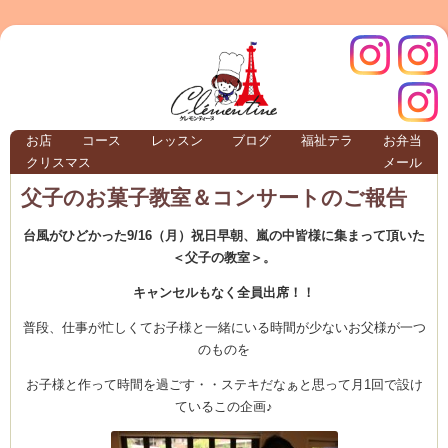
クレモ
インス
お店
コース
レッスン
ブログ
福祉テラ
お弁当
クリスマス
メール
TERRA
父子のお菓子教室＆コンサートのご報告
台風がひどかった9/16（月）祝日早朝、嵐の中皆様に集まって頂いた
クレモンティーヌ – 新百合ヶ丘の料理教
＜父子の教室＞。
キャンセルもなく全員出席！！
普段、仕事が忙しくてお子様と一緒にいる時間が少ないお父様が一つ
ンティ
タグラ
のものを
テラ
お子様と作って時間を過ごす・・ステキだなぁと思って月1回で設け
ているこの企画♪