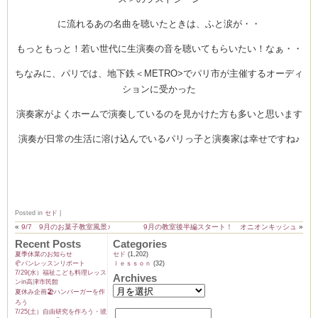
に流れるあの名曲を聴いたときは、ふと涙が・・
もっともっと！若い世代に生演奏の音を聴いてもらいたい！なぁ・・
ちなみに、パリでは、地下鉄＜METRO>でパリ市が主催するオーディ
ションに受かった
演奏家がよくホームで演奏しているのを見かけた方も多いと思います
演奏が日常の生活に溶け込んでいるパリっ子と演奏家は幸せですね♪
Posted in
セド
|
«
9/7 9月のお菓子教室風景♪
9月の教室後半編スタート！ オニオンキッシュ
»
Recent Posts
Categories
夏季休業のお知らせ
セド
(1,202)
🥐パンレッスンリポート
ｌｅｓｓｏｎ
(32)
7/29(水）福祉こども料理レッス
Archives
ンin高津市民館
夏休み企画🏖️ハンバーガーを作
ろう
7/25(土）自由研究を作ろう・琥