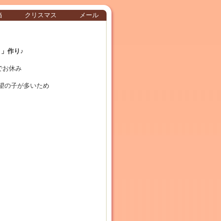
当
クリスマス
メール
」作り♪
でお休み
望の子が多いため