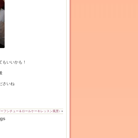
てもいいかも！
後
ださいね
ビーフシチュー＆ロールケーキレッスン風景♪
»
ags