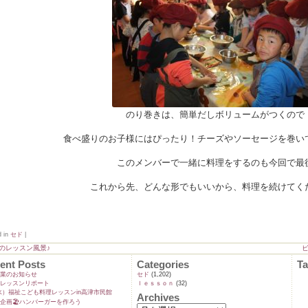
のり巻きは、簡単だしボリュームがつくので
食べ盛りのお子様にはぴったり！チーズやソーセージを巻い
このメンバーで一緒に料理をするのも今回で最
これから先、どんな形でもいいから、料理を続けてく
d in
セド
|
月のレッスン風景♪
ent Posts
Categories
T
業のお知らせ
セド
(1,202)
ンレッスンリポート
ｌｅｓｓｏｎ
(32)
9(水）福祉こども料理レッスンin高津市民館
Archives
企画🏖️ハンバーガーを作ろう