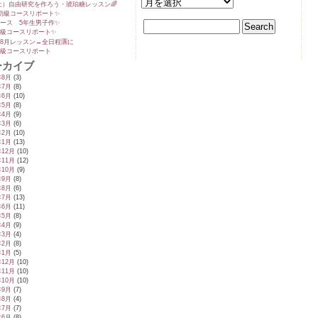
5(土）自由研究を作ろう・琥珀糖レッスン🌈
初級コースリポート✨️
ース 5年生男子作✨️
級コースリポート✨️
8月レッスン→全日程🈵に
級コースリポート
ーカイブ
年8月
(3)
年7月
(8)
年6月
(10)
年5月
(8)
年4月
(9)
年3月
(6)
年2月
(10)
年1月
(13)
年12月
(10)
年11月
(12)
年10月
(9)
年9月
(8)
年8月
(6)
年7月
(13)
年6月
(11)
年5月
(8)
年4月
(9)
年3月
(4)
年2月
(8)
年1月
(5)
年12月
(10)
年11月
(10)
年10月
(10)
年9月
(7)
年8月
(4)
年7月
(7)
年6月
(8)