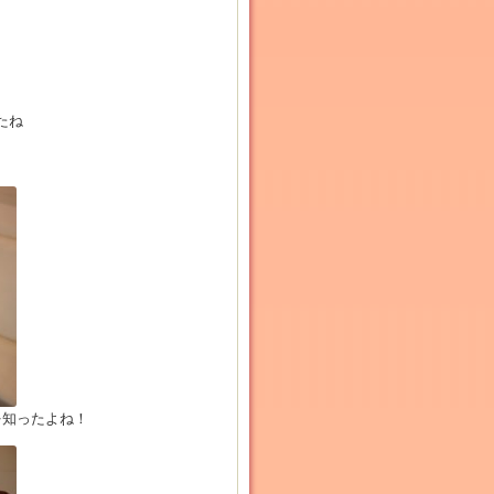
たね
を知ったよね！