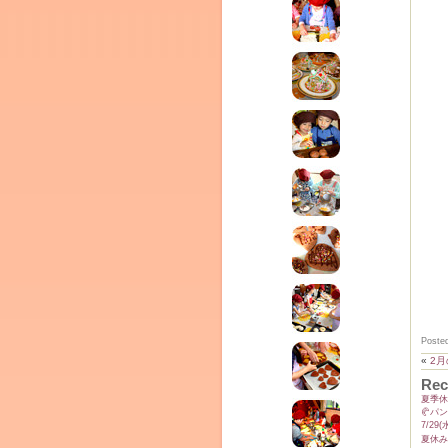
ム
Poste
«
2
by CEDO)
Rec
夏季休
🥐パ
7/2
夏休み