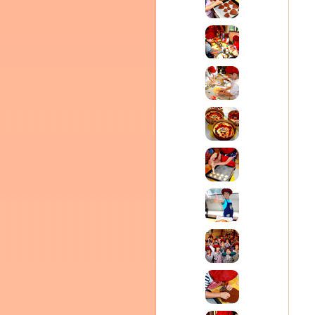
テラ
クレモンティーヌ – 新百合ヶ丘の料理教
ム
ーヌ
インス
タグラ
室・テイクアウト Clémentine (produced