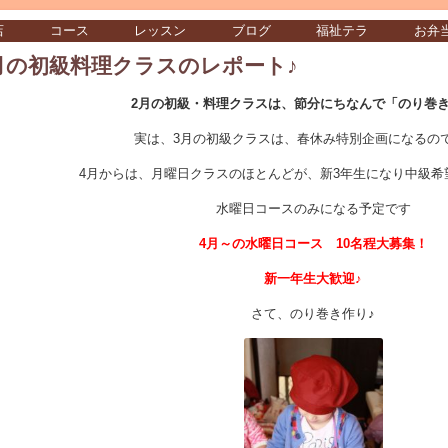
店
コース
レッスン
ブログ
福祉テラ
お弁
月の初級料理クラスのレポート♪
2月の初級・料理クラスは、節分にちなんで「のり巻き
実は、3月の初級クラスは、春休み特別企画になるの
4月からは、月曜日クラスのほとんどが、新3年生になり中級希
水曜日コースのみになる予定です
4月～の水曜日コース 10名程大募集！
新一年生大歓迎♪
さて、のり巻き作り♪