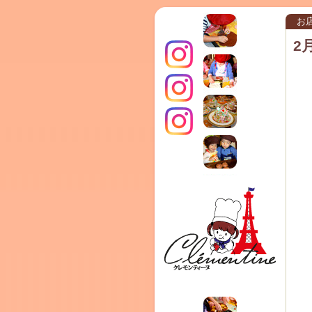
お
2
インス
クレモ
TERRA
タグラ
ンティ