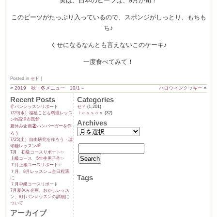
実は、日本のビーツは、9月が旬！
このビーツがたっぷり入っているので、スポンジがしっとり、もちも
ち♪
くせになるなんとも言えないこのケーキ♪
一度食べてみて！
Posted in
セド
|
«
2019 秋・冬メニュー 10/1～
ハロウィンクッキー
»
Recent Posts
Categories
🥐パンレッスンリポート
セド
(1,201)
7/29(水）福祉こども料理レッス
ｌｅｓｓｏｎ
(32)
ンin高津市民館
Archives
夏休み企画🏖️ハンバーガーを作
ろう
7/25(土）自由研究を作ろう・琥
珀糖レッスン🌈
7月 初級コースリポート✨️
上級コース 5年生男子作✨️
７月上級コースリポート✨️
７月、8月レッスン→全日程🈵
Tags
に
７月中級コースリポート
7月夏休み企画、おかしレッス
ン、8月パンレッスンの詳細に
ついて
アーカイブ