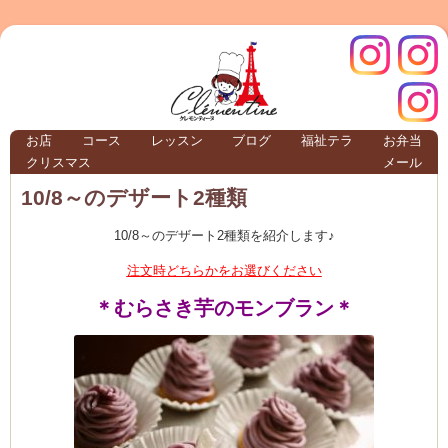
クレモ
インス
お店
コース
レッスン
ブログ
福祉テラ
お弁当
クリスマス
メール
TERRA
10/8～のデザート2種類
10/8～のデザート2種類を紹介します♪
クレモンティーヌ – 新百合ヶ丘の料理教
注文時どちらかをお選びください
＊むらさき芋のモンブラン＊
ンティ
タグラ
テラ