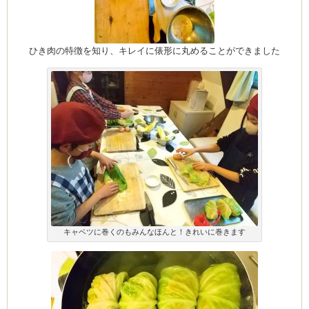
ひき肉の特徴を知り、キレイに俵形に丸めることができました
ーヌ
ム
インス
室・テイクアウト Clémentine (produced
タグラ
キャベツに巻くのもみんなほんと！きれいに巻きます