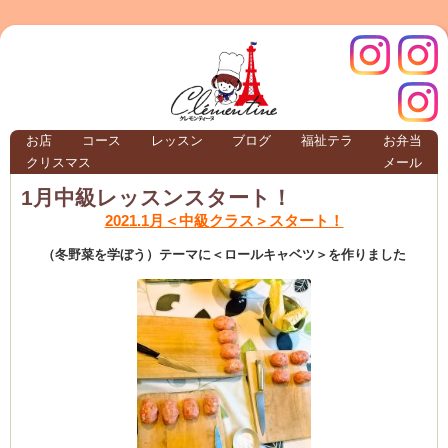
クレモ
インス
お店
コース
レッスン
ブログ
福祉テラ
お弁当
クリスマス
メール
TERRA
1月中級レッスンスタート！
2021.1月＜中級クラス＞スタート！
クレモンティーヌ – 新百合ヶ丘の料理教
（冬野菜を学ぼう）テーマに＜ロールキャベツ＞を作りました
ンティ
タグラ
テラ