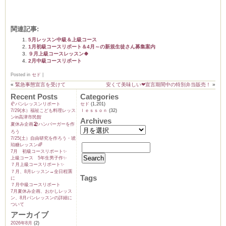
関連記事:
5月レッスン中級＆上級コース
1月初級コースリポート＆4月～の新規生徒さん募集案内
９月上級コースレッスン🍀
2月中級コースリポート
Posted in
セド
|
«
緊急事態宣言を受けて
安くて美味しい❤宣言期間中の特別弁当販売！
»
Recent Posts
Categories
🥐パンレッスンリポート
セド
(1,201)
7/29(水）福祉こども料理レッス
ｌｅｓｓｏｎ
(32)
ンin高津市民館
Archives
夏休み企画🏖️ハンバーガーを作
ろう
7/25(土）自由研究を作ろう・琥
珀糖レッスン🌈
7月 初級コースリポート✨️
上級コース 5年生男子作✨️
７月上級コースリポート✨️
７月、8月レッスン→全日程🈵
Tags
に
７月中級コースリポート
7月夏休み企画、おかしレッス
ン、8月パンレッスンの詳細に
ついて
アーカイブ
2026年8月
(2)