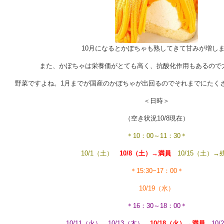
10月になるとかぼちゃも熟してきて甘みが増し
また、かぼちゃは栄養価がとても高く、抗酸化作用もあるので
野菜ですよね。1月までが国産のかぼちゃが出回るのでそれまでにたく
＜日時＞
（空き状況10/8現在）
＊10：00～11：30＊
10/1（土）
10/8（土）→満員
10/15（土）→
＊15:30~17：00＊
10/19（水）
＊16：30～18：00＊
10/11（火） 10/13（木）
10/18（火）→満員
10