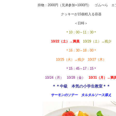
持物：2000円（兄弟参加+1000円） ゴムべら エ
クッキーが15個程入る容器
＜日時＞
＊10：00～11：30＊
10/22（土）→満員
10/29（土）→残少
＊16：30～18：00＊
10/25（火）→残少 10/27（木）
＊15：45～17：15＊
10/24（月） 10/28（金）
10/31（月）→満
＊＊中級 本気の小学生教室＊＊
サーモンのソテー タルタルソース添え