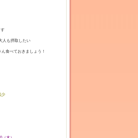
ます
大人も摂取したい
さん食べておきましょう！
残少
/20（木）