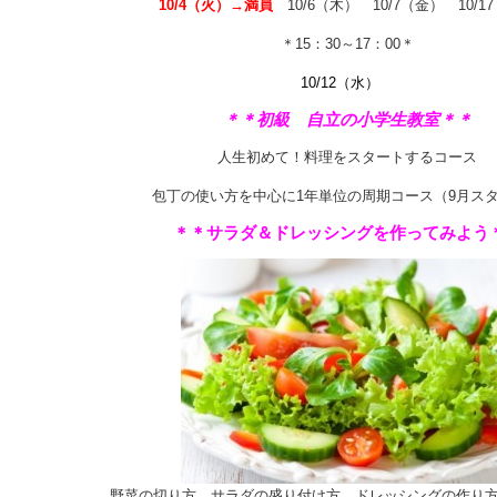
10/4（火）→満員
10/6（木） 10/7（金） 10/1
＊15：30～17：00＊
10/12（水）
＊＊初級 自立の小学生教室＊＊
人生初めて！料理をスタートするコース
包丁の使い方を中心に1年単位の周期コース（9月ス
＊＊サラダ＆ドレッシングを作ってみよう
野菜の切り方、サラダの盛り付け方、ドレッシングの作り