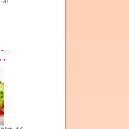
7（月）
タート）
＊＊
方を勉強します