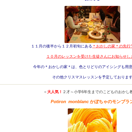
１１月の後半から１２月初旬にある
＊おかしの家＊の先行
１０月のレッスンを受けた生徒さんにお知らせし
今年の＊おかしの家＊は、色とりどりのアイシングも用
その他クリスマスレッスンを予定しておりま
＜
大人気！
２才～小学6年生までのこどものおかし
Potiron monblanc
かぼちゃのモンブラ