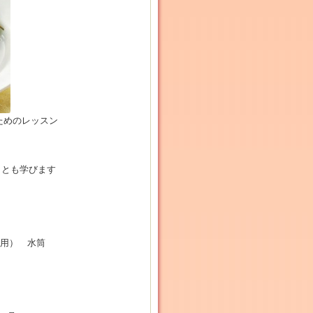
ためのレッスン
ことも学びます
ス用） 水筒