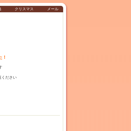
当
クリスマス
メール
た！
す
覧ください