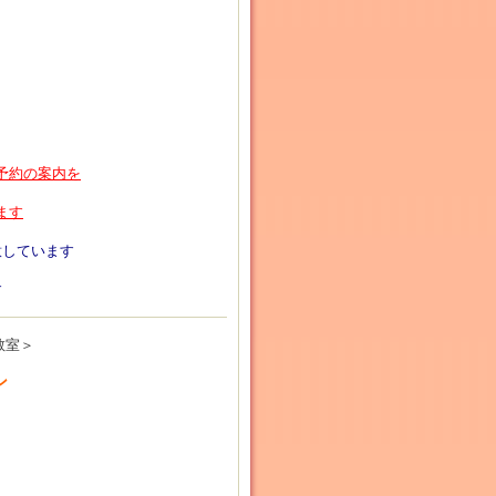
予約の案内を
ます
意しています
す
教室＞
ン