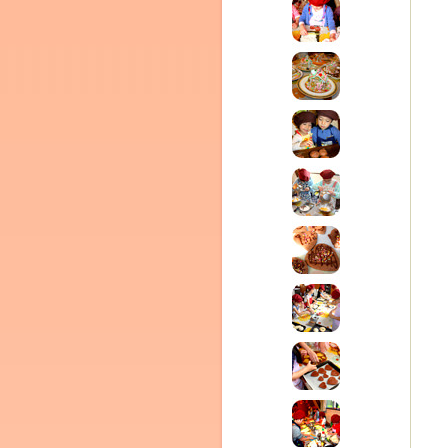
ム
by CEDO)