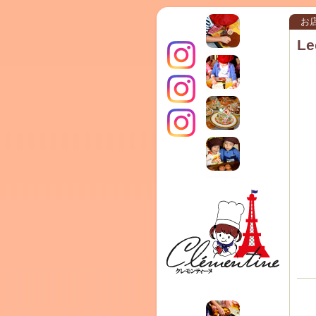
お
Le
インス
クレモ
TERRA
タグラ
ンティ