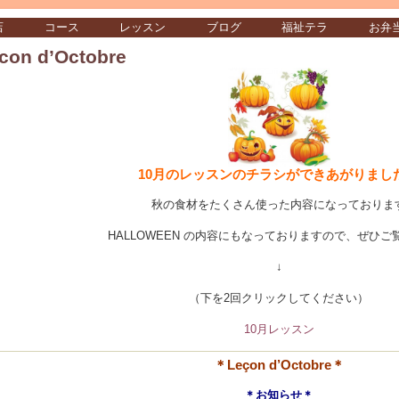
店
コース
レッスン
ブログ
福祉テラ
お弁
con d’Octobre
10月のレッスンのチラシができあがりまし
秋の食材をたくさん使った内容になっておりま
HALLOWEEN の内容にもなっておりますので、ぜひご
↓
（下を2回クリックしてください）
10月レッスン
＊Leçon d’Octobre＊
＊お知らせ＊