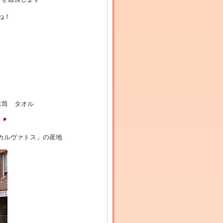
ね！
水筒 タオル
＊＊
カルヴァトス」の産地