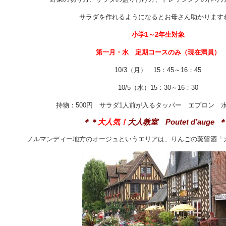
サラダを作れるようになるとお母さん助かります
小学1～2年生対象
第一月・水 定期コースのみ（現在満員）
10/3（月） 15：45～16：45
10/5（水）15：30～16：30
持物：500円 サラダ1人前が入るタッパー エプロン 
＊＊
大人気！
大人教室 Poutet d’auge 
ノルマンディー地方のオージュというエリアは、りんごの蒸留酒「