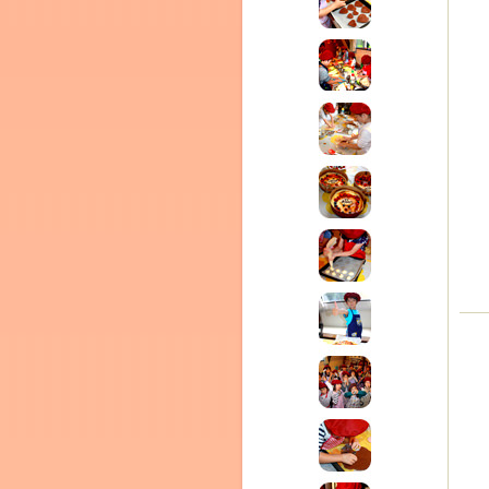
テラ
クレモンティーヌ – 新百合ヶ丘の料理教
ム
ーヌ
インス
タグラ
室・テイクアウト Clémentine (produced