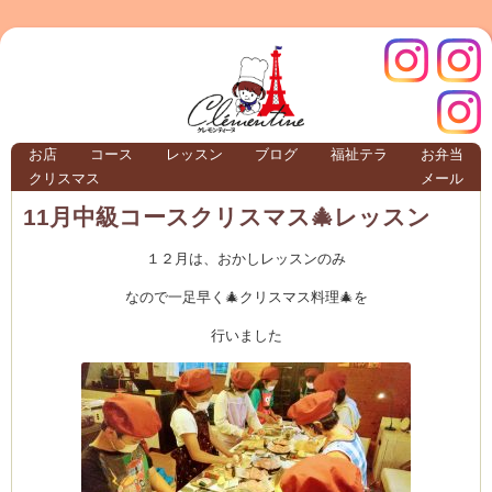
クレモ
インス
お店
コース
レッスン
ブログ
福祉テラ
お弁当
クリスマス
メール
TERRA
11月中級コースクリスマス🎄レッスン
１２月は、おかしレッスンのみ
クレモンティーヌ – 新百合ヶ丘の料理教
なので一足早く🎄クリスマス料理🎄を
行いました
ンティ
タグラ
テラ