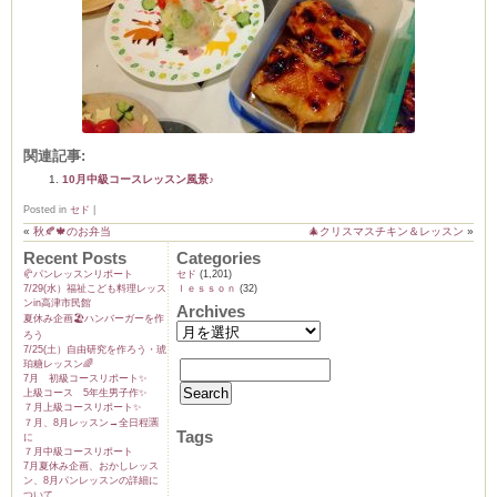
ム
関連記事:
by CEDO)
10月中級コースレッスン風景♪
Posted in
セド
|
«
秋🍂🍁のお弁当
🎄クリスマスチキン＆レッスン
»
Recent Posts
Categories
🥐パンレッスンリポート
セド
(1,201)
7/29(水）福祉こども料理レッス
ｌｅｓｓｏｎ
(32)
ンin高津市民館
Archives
夏休み企画🏖️ハンバーガーを作
ろう
7/25(土）自由研究を作ろう・琥
珀糖レッスン🌈
7月 初級コースリポート✨️
上級コース 5年生男子作✨️
７月上級コースリポート✨️
７月、8月レッスン→全日程🈵
Tags
に
７月中級コースリポート
7月夏休み企画、おかしレッス
ン、8月パンレッスンの詳細に
ついて