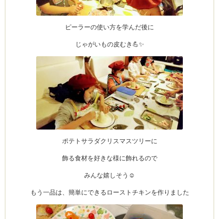
ピーラーの使い方を学んだ後に
ーヌ
ム
じゃがいもの皮むき💪✨
インス
室・テイクアウト Clémentine (produced
ポテトサラダクリスマスツリーに
飾る食材を好きな様に飾れるので
タグラ
みんな嬉しそう☺️
もう一品は、簡単にできるローストチキンを作りました