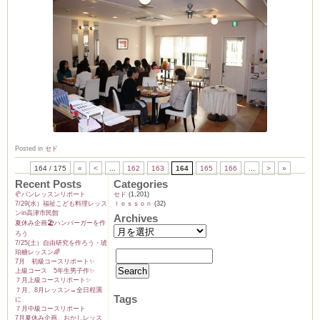
Posted in
セド
164 / 175
«
<
...
162
163
164
165
166
...
>
»
Recent Posts
Categories
🥐パンレッスンリポート
セド
(1,201)
7/29(水）福祉こども料理レッス
ｌｅｓｓｏｎ
(32)
ンin高津市民館
Archives
夏休み企画🏖️ハンバーガーを作
ろう
7/25(土）自由研究を作ろう・琥
珀糖レッスン🌈
7月 初級コースリポート✨️
上級コース 5年生男子作✨️
７月上級コースリポート✨️
７月、8月レッスン→全日程🈵
Tags
に
７月中級コースリポート
7月夏休み企画、おかしレッス