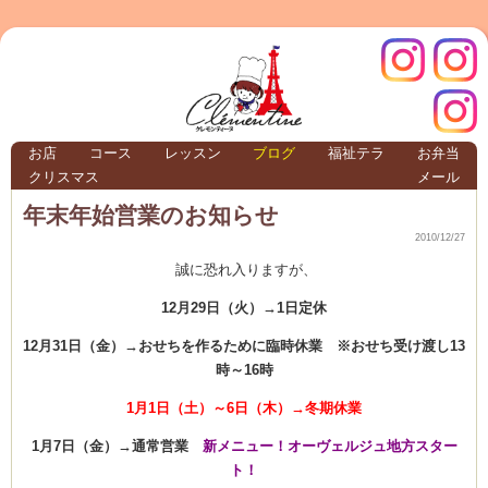
クレモ
インス
お店
コース
レッスン
ブログ
福祉テラ
お弁当
クリスマス
メール
TERRA
年末年始営業のお知らせ
2010/12/27
クレモンティーヌ –
誠に恐れ入りますが、
12月29日（火）→1日定休
12月31日（金）→おせちを作るために臨時休業 ※おせち受け渡し13
ンティ
タグラ
時～16時
1月1日（土）～6日（木）→冬期休業
テラ
1月7日（金）→通常営業
新メニュー！オーヴェルジュ地方スター
ト！