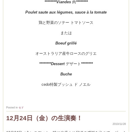
********Viandes
肉
********
Poulet saute aux légumes, sauce à la tomate
鶏と野菜のソテー トマトソース
Clémentine
または
Boeuf grillé
オーストラリア産牛ロースのグリエ
********Dessert
デザート
********
Buche
cedo特製ブッシュ ド ノエル
Posted in
セド
12月24日（金）の生演奏！
2010/11/28