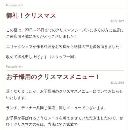
Posted in
セド
御礼！クリスマス
2010/12/27
ーヌ
ム
この度は、23日～26日までのクリスマスシーズンに多くの方に当店に
ご来店頂き誠にありがとうございました！
インス
エリックシェフが作る料理をお客様から絶賛の声を多数頂きました！
新百合ヶ丘の料理教
改めて御礼申し上げます（スタッフ一同）
Posted in
セド
お子様用のクリスマスメニュー！
2010/12/16
遅くなりましたが、お子様用のクリスマスメニューについてお知らせ
タグラ
いたします。
ランチ、ディナー共同じ値段、同じメニューでございます。
お子様が喜ばれるようなメニュを考えさせていただきましたので、ぜ
ひ！クリスマスの夜は、当店にてご家族で