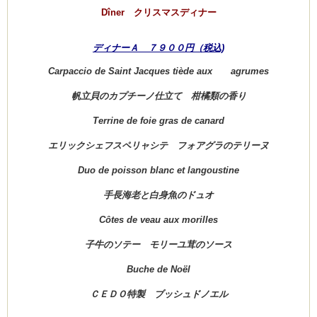
Dîner クリスマスディナー
ディナーＡ ７９００円（税込)
Carpaccio de Saint Jacques tiède aux
agrumes
帆立貝のカプチーノ仕立て 柑橘類の香り
Terrine de foie gras de canard
エリックシェフスペリャシテ フォアグラのテリーヌ
Duo de poisson blanc et langoustine
手長海老と白身魚のドュオ
Côtes de veau aux morilles
子牛のソテー モリーユ茸のソース
Buche de Noël
ＣＥＤＯ
特製 ブッシュドノエル