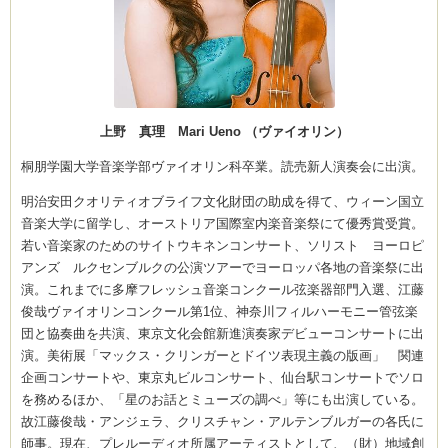
CEDO)
上野 真理
Mari Ueno
（ヴァイオリン）
桐朋学園大学音楽学部ヴァイオリン科卒業。読売新人演奏会に出演。
明治安田クオリティオブライフ文化財団の助成を得て、ウィーン国立
音楽大学に留学し、オーストリア国際室内楽音楽祭にて優秀賞受賞。
若い音楽家のためのサイトウキネンコンサート、ソリスト ヨーロピ
アンズ ルクセンブルクの公演ツアーでヨーロッパ各地の音楽祭に出
演。これまでに多摩フレッシュ音楽コンクール弦楽器部門入選、江藤
俊哉ヴァイオリンコンクール第1位、神奈川フィルハーモニー管弦楽
団と協奏曲を共演、東京文化会館新進演奏家デビューコンサートに出
演。美術展「マックス・クリンガーとドイツ表現主義の版画」 関連
企画コンサートや、東京丸ビルコンサート、仙台駅コンサートでソロ
を務めるほか、「星のお話とミューズの調べ」等にも出演している。
故江藤俊哉・アンジェラ、クリスチャン・アルテンブルガーの各氏に
師事。現在、プレルーディオ所属アーティストとして、（財）地域創