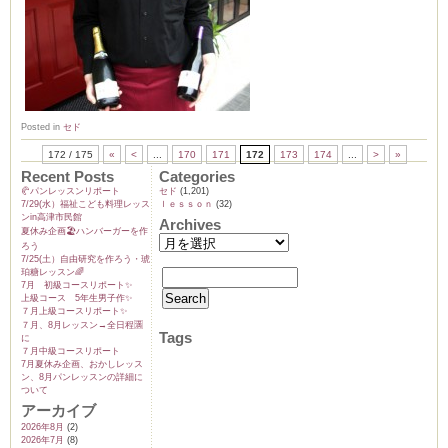
Posted in
セド
172 / 175
«
<
...
170
171
172
173
174
...
>
»
Recent Posts
Categories
🥐パンレッスンリポート
セド
(1,201)
7/29(水）福祉こども料理レッス
ｌｅｓｓｏｎ
(32)
ンin高津市民館
Archives
夏休み企画🏖️ハンバーガーを作
ろう
7/25(土）自由研究を作ろう・琥
珀糖レッスン🌈
7月 初級コースリポート✨️
上級コース 5年生男子作✨️
７月上級コースリポート✨️
７月、8月レッスン→全日程🈵
Tags
に
７月中級コースリポート
7月夏休み企画、おかしレッス
ン、8月パンレッスンの詳細に
ついて
アーカイブ
2026年8月
(2)
2026年7月
(8)