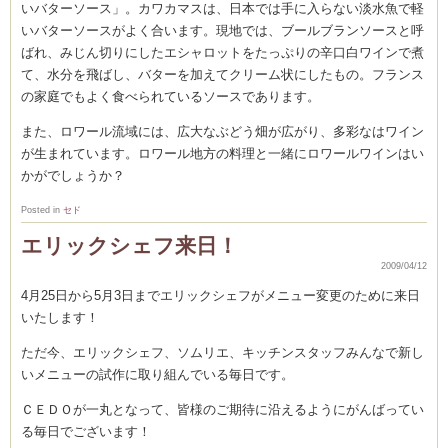
CEDO)
いバターソース」。カワカマスは、日本では手に入らない淡水魚で軽
いバターソースがよく合います。現地では、ブールブランソースと呼
ばれ、みじん切りにしたエシャロットをたっぷりの辛口白ワインで煮
て、水分を飛ばし、バターを加えてクリーム状にしたもの。フランス
の家庭でもよく食べられているソースであります。
また、ロワール流域には、広大なぶどう畑が広がり、多彩なはワイン
が生まれています。ロワール地方の料理と一緒にロワールワインはい
かがでしょうか？
Posted in
セド
エリックシェフ来日！
2009/04/12
4月25日から5月3日までエリックシェフがメニュー変更のために来日
いたします！
ただ今、エリックシェフ、ソムリエ、キッチンスタッフみんなで新し
いメニューの試作に取り組んでいる毎日です。
ＣＥＤＯが一丸となって、皆様のご期待に沿えるようにがんばってい
る毎日でございます！