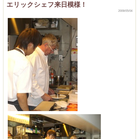
エリックシェフ来日模様！
2009/05/04
ーヌ
ム
インス
新百合ヶ丘の料理教
タグラ