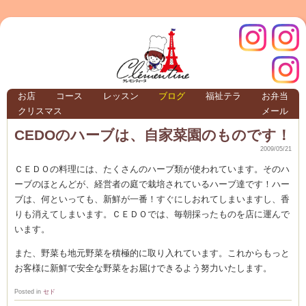
クレモ
インス
お店
コース
レッスン
ブログ
福祉テラ
お弁当
クリスマス
メール
TERRA
CEDOのハーブは、自家菜園のものです！
2009/05/21
クレモンティーヌ –
ＣＥＤＯの料理には、たくさんのハーブ類が使われています。そのハ
ーブのほとんどが、経営者の庭で栽培されているハーブ達です！ハー
ブは、何といっても、新鮮が一番！すぐにしおれてしまいますし、香
りも消えてしまいます。ＣＥＤＯでは、毎朝採ったものを店に運んで
ンティ
タグラ
います。
また、野菜も地元野菜を積極的に取り入れています。これからもっと
テラ
お客様に新鮮で安全な野菜をお届けできるよう努力いたします。
Posted in
セド