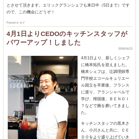
とさせて頂きます。エリックグランシェフも来日中（5日まで）です
ので、この機会にどうぞ！
Posted in
セド
Clémentine
4月1日よりCEDOのキッチンスタッフが
パワーアップ！しました
2009/04/23
4月1日より、新しくシェフ
に橋本拓氏を迎えました。
橋本シェフは、辻調理師専
門学校エコールキュリエー
ル国立を卒業後、フランス
に渡り、アランシャペルで
学び、帰国後、ＢＥＮＯＩ
Ｔなどで腕を磨いてきまし
た。
キッチンスタッフの黒木さ
ん、小川さんと共に、ＣＥ
ＤＯをより盛り上げていき