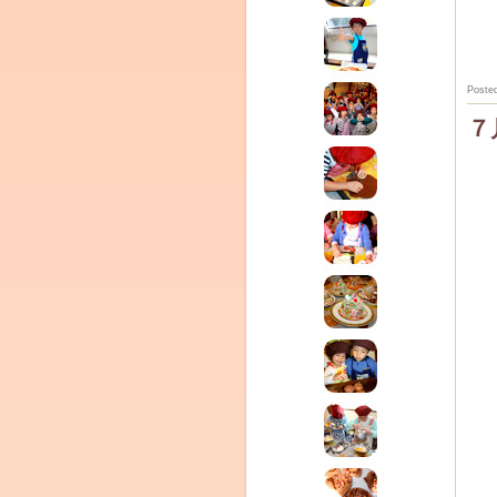
Poste
７