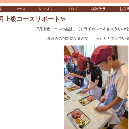
店
コース
レッスン
ブログ
福祉テラ
お弁
月上級コースリポート✨️
7月上級コースの品は、【ドライカレー＆きゅうりの蛇
夏休みの宿題になるので、しっかりと学んでい