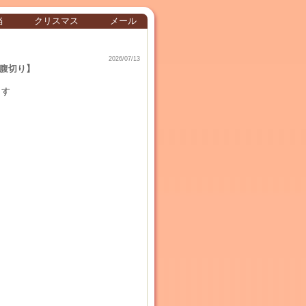
当
クリスマス
メール
2026/07/13
腹切り】
ます