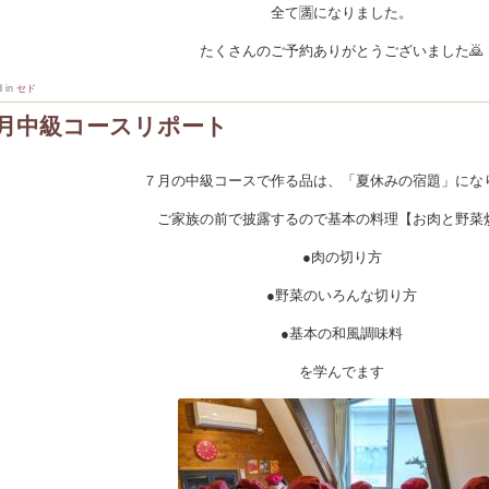
全て🈵になりました。
たくさんのご予約ありがとうございました🙇
d in
セド
月中級コースリポート
７月の中級コースで作る品は、「夏休みの宿題」にな
ご家族の前で披露するので基本の料理【お肉と野菜
●肉の切り方
●野菜のいろんな切り方
●基本の和風調味料
を学んでます