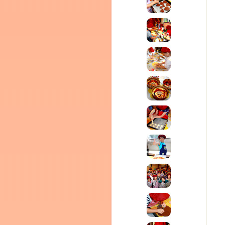
テラ
クレモンティーヌ –
ム
ーヌ
インス
タグラ
新百合ヶ丘の料理教