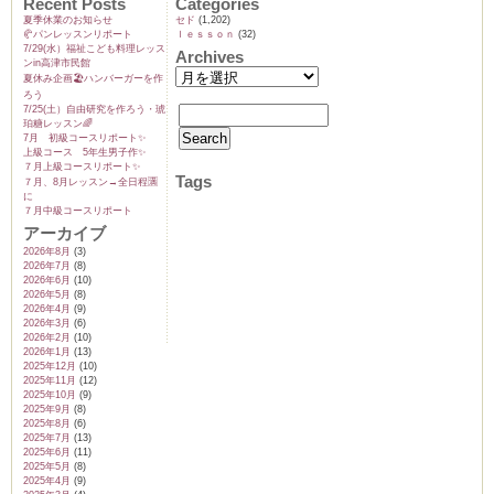
Recent Posts
Categories
夏季休業のお知らせ
セド
(1,202)
🥐パンレッスンリポート
ｌｅｓｓｏｎ
(32)
7/29(水）福祉こども料理レッス
Archives
ンin高津市民館
夏休み企画🏖️ハンバーガーを作
ム
ろう
7/25(土）自由研究を作ろう・琥
珀糖レッスン🌈
7月 初級コースリポート✨️
上級コース 5年生男子作✨️
by CEDO)
７月上級コースリポート✨️
Tags
７月、8月レッスン→全日程🈵
に
７月中級コースリポート
アーカイブ
2026年8月
(3)
2026年7月
(8)
2026年6月
(10)
2026年5月
(8)
2026年4月
(9)
2026年3月
(6)
2026年2月
(10)
2026年1月
(13)
2025年12月
(10)
2025年11月
(12)
2025年10月
(9)
2025年9月
(8)
2025年8月
(6)
2025年7月
(13)
2025年6月
(11)
2025年5月
(8)
2025年4月
(9)