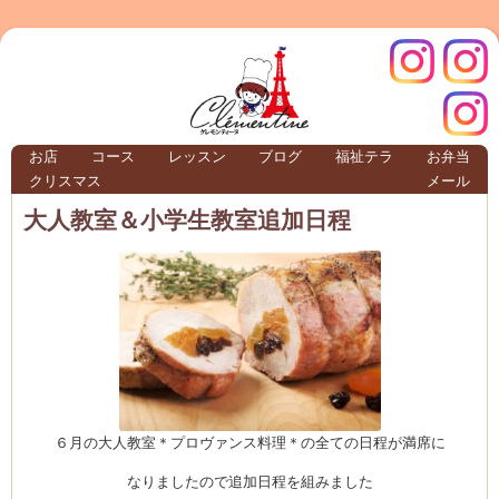
クレモ
インス
お店
コース
レッスン
ブログ
福祉テラ
お弁当
クリスマス
メール
TERRA
大人教室＆小学生教室追加日程
クレモンティーヌ – 新百合ヶ丘の料理教
ンティ
タグラ
テラ
６月の大人教室＊プロヴァンス料理＊の全ての日程が満席に
なりましたので追加日程を組みました