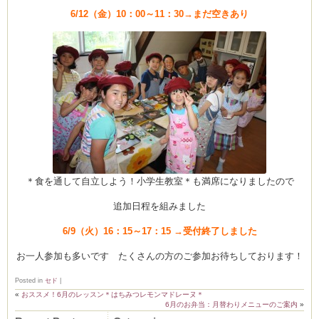
6/12（金）10：00～11：30→まだ空きあり
ーヌ
ム
インス
室・テイクアウト Clémentine (produced
＊食を通して自立しよう！小学生教室＊も満席になりましたので
追加日程を組みました
6/9（火）16：15～17：15 →受付終了しました
タグラ
お一人参加も多いです たくさんの方のご参加お待ちしております！
Posted in
セド
|
«
おススメ！6月のレッスン＊はちみつレモンマドレーヌ＊
6月のお弁当：月替わりメニューのご案内
»