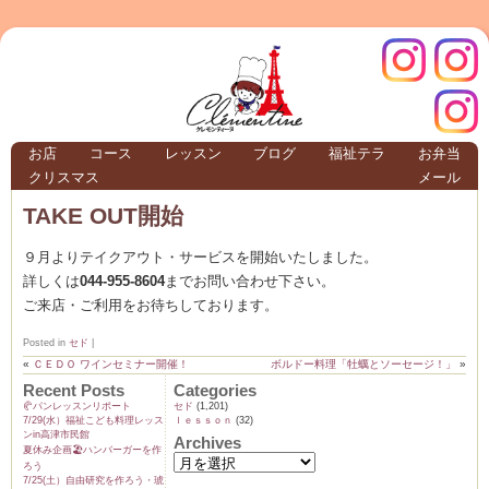
クレモ
インス
お店
コース
レッスン
ブログ
福祉テラ
お弁当
クリスマス
メール
TERRA
TAKE OUT開始
９月よりテイクアウト・サービスを開始いたしました。
クレモンティーヌ – 新百合ヶ丘の料理教
詳しくは
044-955-8604
までお問い合わせ下さい。
ご来店・ご利用をお待ちしております。
Posted in
セド
|
ンティ
タグラ
«
ＣＥＤＯ ワインセミナー開催！
ボルドー料理「牡蠣とソーセージ！」
»
Recent Posts
Categories
🥐パンレッスンリポート
セド
(1,201)
テラ
7/29(水）福祉こども料理レッス
ｌｅｓｓｏｎ
(32)
ンin高津市民館
Archives
夏休み企画🏖️ハンバーガーを作
ろう
7/25(土）自由研究を作ろう・琥