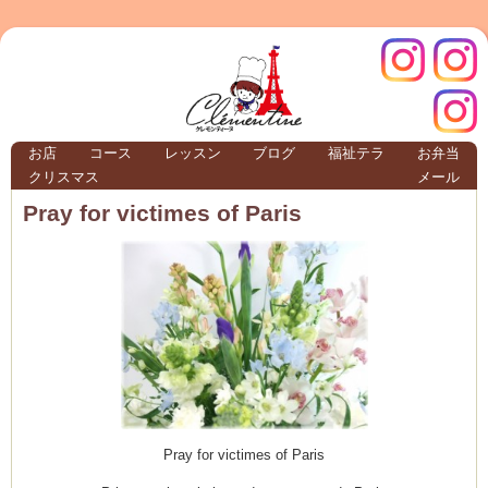
クレモ
インス
お店
コース
レッスン
ブログ
福祉テラ
お弁当
クリスマス
メール
TERRA
Pray for victimes of Paris
クレモンティーヌ – 新百合ヶ丘の料理教
ンティ
タグラ
テラ
Pray for victimes of Paris