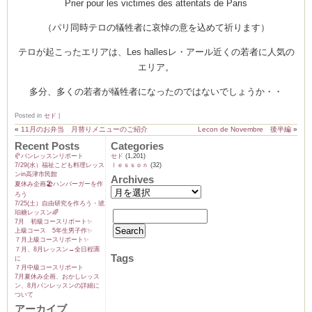
Prier pour les victimes des attentats de Paris
（パリ同時テロの犠牲者に哀悼の意を込めて祈ります）
テロが起こったエリアは、Les hallesレ・アール近くの若者に人気の
ーヌ
ム
エリア。
多分、多くの若者が犠牲者になったのではないでしょうか・・
インス
Posted in
セド
|
«
11月のお弁当 月替りメニューのご紹介
Lecon de Novembre 後半編
»
室・テイクアウト Clémentine (produced
Recent Posts
Categories
🥐パンレッスンリポート
セド
(1,201)
7/29(水）福祉こども料理レッス
ｌｅｓｓｏｎ
(32)
ンin高津市民館
Archives
夏休み企画🏖️ハンバーガーを作
ろう
7/25(土）自由研究を作ろう・琥
珀糖レッスン🌈
7月 初級コースリポート✨️
上級コース 5年生男子作✨️
タグラ
７月上級コースリポート✨️
７月、8月レッスン→全日程🈵
Tags
に
７月中級コースリポート
7月夏休み企画、おかしレッス
ン、8月パンレッスンの詳細に
ついて
アーカイブ