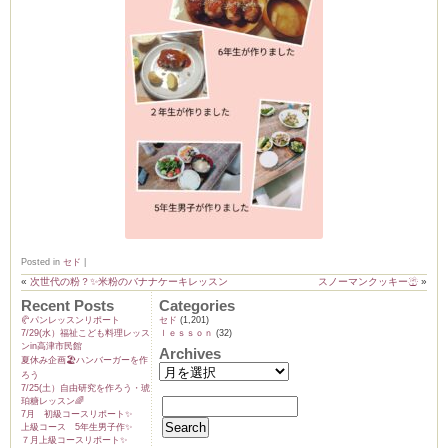
ーヌ
ム
インス
室・テイクアウト Clémentine (produced
Posted in
セド
|
«
次世代の粉？✨米粉のバナナケーキレッスン
スノーマンクッキー☃
»
Recent Posts
Categories
🥐パンレッスンリポート
セド
(1,201)
タグラ
7/29(水）福祉こども料理レッス
ｌｅｓｓｏｎ
(32)
ンin高津市民館
Archives
夏休み企画🏖️ハンバーガーを作
ろう
7/25(土）自由研究を作ろう・琥
珀糖レッスン🌈
7月 初級コースリポート✨️
上級コース 5年生男子作✨️
７月上級コースリポート✨️