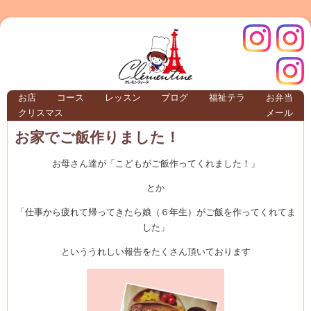
クレモ
インス
お店
コース
レッスン
ブログ
福祉テラ
お弁当
クリスマス
メール
TERRA
お家でご飯作りました！
お母さん達が「こどもがご飯作ってくれました！」
クレモンティーヌ – 新百合ヶ丘の料理教
とか
「仕事から疲れて帰ってきたら娘（６年生）がご飯を作ってくれてま
した」
ンティ
タグラ
といううれしい報告をたくさん頂いております
テラ